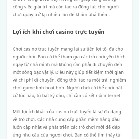
công việc giải trí mà còn tạo ra động lực cho người
chơi quay trở lại nhiều lần để khám phá thêm.
Lợi ích khi chơi casino trực tuyến
Chơi casino trực tuyến mang lại sự tiện lợi tối đa cho
người chơi. Bạn có thể tham gia các trò chơi yêu thích
ngay từ nhà mình mà không cần phải di chuyển đến
một sòng bạc vật lý. Điều này giúp tiết kiệm thời gian
và chi phí di chuyển, đồng thời tạo ra một trải nghiệm
chơi game linh hoạt hơn. Người chơi có thể chơi bất
cứ lúc nào, từ bất kỳ đâu, chỉ cần có kết nối internet.
Một lợi ích khác của casino trực tuyến là sự đa dạng
về trò chơi. Các nhà cung cấp phần mềm hàng đầu
luôn cập nhật và phát triển các trò chơi mới để đáp
ứng nhu cầu của người chơi. Bạn có thể tìm thấy từ