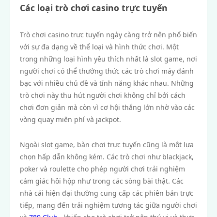
Các loại trò chơi casino trực tuyến
Trò chơi casino trực tuyến ngày càng trở nên phổ biến
với sự đa dạng về thể loại và hình thức chơi. Một
trong những loại hình yêu thích nhất là slot game, nơi
người chơi có thể thưởng thức các trò chơi máy đánh
bạc với nhiều chủ đề và tính năng khác nhau. Những
trò chơi này thu hút người chơi không chỉ bởi cách
chơi đơn giản mà còn vì cơ hội thắng lớn nhờ vào các
vòng quay miễn phí và jackpot.
Ngoài slot game, bàn chơi trực tuyến cũng là một lựa
chọn hấp dẫn không kém. Các trò chơi như blackjack,
poker và roulette cho phép người chơi trải nghiệm
cảm giác hồi hộp như trong các sòng bài thật. Các
nhà cái hiện đại thường cung cấp các phiên bản trực
tiếp, mang đến trải nghiệm tương tác giữa người chơi