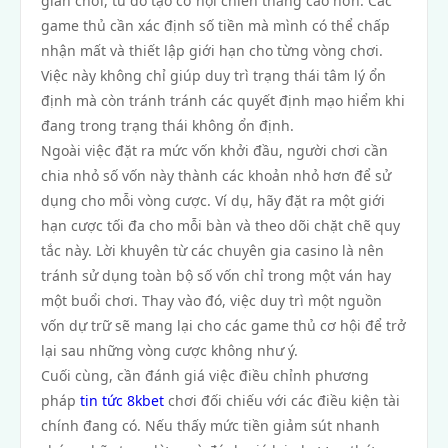
gian chơi, từ đó tạo cơ hội chiến thắng cao hơn. Các
game thủ cần xác định số tiền mà mình có thể chấp
nhận mất và thiết lập giới hạn cho từng vòng chơi.
Việc này không chỉ giúp duy trì trạng thái tâm lý ổn
định mà còn tránh tránh các quyết định mạo hiểm khi
đang trong trạng thái không ổn định.
Ngoài việc đặt ra mức vốn khởi đầu, người chơi cần
chia nhỏ số vốn này thành các khoản nhỏ hơn để sử
dụng cho mỗi vòng cược. Ví dụ, hãy đặt ra một giới
hạn cược tối đa cho mỗi bàn và theo dõi chặt chẽ quy
tắc này. Lời khuyên từ các chuyên gia casino là nên
tránh sử dụng toàn bộ số vốn chỉ trong một ván hay
một buổi chơi. Thay vào đó, việc duy trì một nguồn
vốn dự trữ sẽ mang lại cho các game thủ cơ hội để trở
lại sau những vòng cược không như ý.
Cuối cùng, cần đánh giá việc điều chỉnh phương
pháp
tin tức 8kbet
chơi đối chiếu với các điều kiện tài
chính đang có. Nếu thấy mức tiền giảm sút nhanh