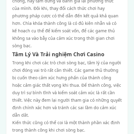
chóng, hãy tạm dừng và đánh giá lại phương thức
của mình. Đôi khi, thay đổi cách thức chơi hay
phương pháp cược có thể dẫn đến kết quả khả quan
hơn. Chìa khóa thành công là có đủ kiên nhẫn và có
kế hoạch cụ thể để kiểm soát vốn, để các game thủ
không sa vào bẫy của cảm xúc trong thời gian chơi
sòng bạc.
Tâm Lý Và Trải nghiệm Chơi Casino
Trong khi chơi các trò chơi sòng bạc, tâm lý của người
chơi đóng vai trò rất cần thiết. Các game thủ thường
bị cuốn theo cảm xúc hưng phấn của thành công
hoặc cảm giác thất vọng khi thua. Để thành công, việc
duy trì sự bình tĩnh và kiểm soát cảm xúc là rất cần
thiết. Việc này đem lại người tham gia có những quyết
định chính xác hơn và tránh các sai lầm do cảm xúc
dẫn dắt.
Kiến thức cũng có thể coi là một thành phần xác định
trong thành công khi chơi sòng bạc.