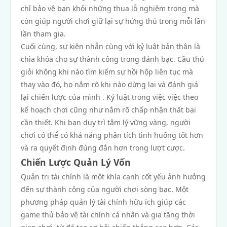
chỉ bảo vệ bạn khỏi những thua lỗ nghiêm trọng mà
còn giúp người chơi giữ lại sự hứng thú trong mỗi lần
lần tham gia.
Cuối cùng, sự kiên nhẫn cùng với kỷ luật bản thân là
chìa khóa cho sự thành công trong đánh bạc. Cầu thủ
giỏi không khi nào tìm kiếm sự hồi hộp liên tục mà
thay vào đó, họ nắm rõ khi nào dừng lại và đánh giá
lại chiến lược của mình . Kỷ luật trong việc việc theo
kế hoạch chơi cũng như nắm rõ chấp nhận thất bại
cần thiết. Khi bạn duy trì tâm lý vững vàng, người
chơi có thể có khả năng phân tích tình huống tốt hơn
và ra quyết định đúng đắn hơn trong lượt cược.
Chiến Lược Quản Lý Vốn
Quản trị tài chính là một khía cạnh cốt yếu ảnh hưởng
đến sự thành công của người chơi sòng bạc. Một
phương pháp quản lý tài chính hữu ích giúp các
game thủ bảo vệ tài chính cá nhân và gia tăng thời