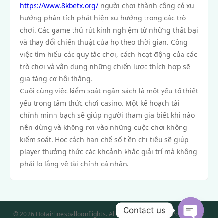
https://www.8kbetx.org/
người chơi thành công có xu
hướng phân tích phát hiện xu hướng trong các trò
chơi. Các game thủ rút kinh nghiệm từ những thất bại
và thay đổi chiến thuật của họ theo thời gian. Công
việc tìm hiểu các quy tắc chơi, cách hoạt động của các
trò chơi và vận dụng những chiến lược thích hợp sẽ
gia tăng cơ hội thắng.
Cuối cùng việc kiểm soát ngân sách là một yếu tố thiết
yếu trong tâm thức chơi casino. Một kế hoạch tài
chính minh bạch sẽ giúp người tham gia biết khi nào
nên dừng và không rơi vào những cuộc chơi không
kiểm soát. Học cách hạn chế số tiền chi tiêu sẽ giúp
player thưởng thức các khoảnh khắc giải trí mà không
phải lo lắng về tài chính cá nhân.
Contact us
© 2026 Hotairlinesballoonflights. All Rights Reserved. | Powered by