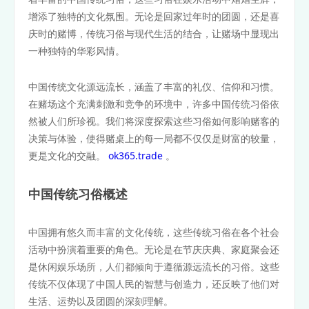
增添了独特的文化氛围。无论是回家过年时的团圆，还是喜
庆时的赌博，传统习俗与现代生活的结合，让赌场中显现出
一种独特的华彩风情。
中国传统文化源远流长，涵盖了丰富的礼仪、信仰和习惯。
在赌场这个充满刺激和竞争的环境中，许多中国传统习俗依
然被人们所珍视。我们将深度探索这些习俗如何影响赌客的
决策与体验，使得赌桌上的每一局都不仅仅是财富的较量，
更是文化的交融。
ok365.trade
。
中国传统习俗概述
中国拥有悠久而丰富的文化传统，这些传统习俗在各个社会
活动中扮演着重要的角色。无论是在节庆庆典、家庭聚会还
是休闲娱乐场所，人们都倾向于遵循源远流长的习俗。这些
传统不仅体现了中国人民的智慧与创造力，还反映了他们对
生活、运势以及团圆的深刻理解。