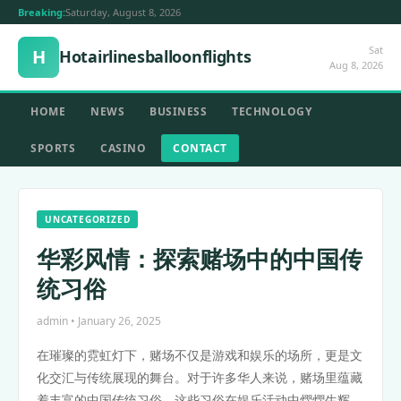
Breaking:
Saturday, August 8, 2026
Sat
H
Hotairlinesballoonflights
Aug 8, 2026
HOME
NEWS
BUSINESS
TECHNOLOGY
SPORTS
CASINO
CONTACT
UNCATEGORIZED
华彩风情：探索赌场中的中国传
统习俗
admin • January 26, 2025
在璀璨的霓虹灯下，赌场不仅是游戏和娱乐的场所，更是文
化交汇与传统展现的舞台。对于许多华人来说，赌场里蕴藏
着丰富的中国传统习俗，这些习俗在娱乐活动中熠熠生辉，